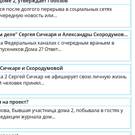
Доме 2, утверждает Гобозов
ся после долгого перерыва в социальных сетях
чередную новость или...
Странная встреча в студии "На самом деле" Сергея Сичкаря и Александры Скородумовой
на Федеральных каналах с очередным враньем в
ускников Дома 2? Ответ...
о Сичкаре и Скородумовой
а 2 Сергей Сичкар не афиширует свою личную жизнь
й человек принял...
 на проект?
ва, бывшая участница дома 2, побывала в гостях у
редакции журнала дом...