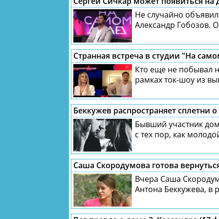
Сергей Сичкар может появиться на 
Не случайно объявил
Александр Гобозов. О
Кто еще не побывал 
рамках ток-шоу из вып
Беккужев распространяет сплетни 
Бывший участник дом
с тех пор, как молодо
Саша Скородумова готова вернуться
Вчера Саша Скородумо
Антона Беккужева, в 