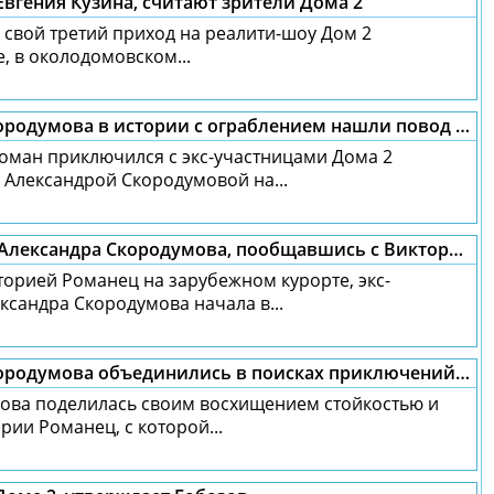
Евгения Кузина, считают зрители Дома 2
 свой третий приход на реалити-шоу Дом 2
, в околодомовском...
Виктория Романец и Александра Скородумова в истории с ограблением нашли повод покинуть Канны
оман приключился с экс-участницами Дома 2
 Александрой Скородумовой на...
Сергея Сичкаря считает абъюзером Александра Скородумова, пообщавшись с Викторией Романец
торией Романец на зарубежном курорте, экс-
ксандра Скородумова начала в...
Виктория Романец и Александра Скородумова объединились в поисках приключений за рубежом
ова поделилась своим восхищением стойкостью и
ии Романец, с которой...