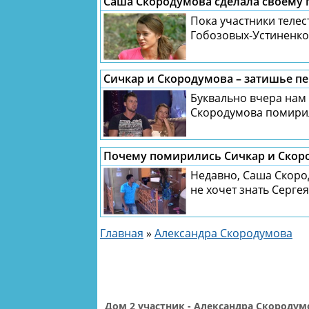
Саша Скородумова сделала своему
Пока участники теле
Гобозовых-Устиненко,
Сичкар и Скородумова – затишье пе
Буквально вчера нам 
Скородумова помирили
Почему помирились Сичкар и Скор
Недавно, Саша Скоро
не хочет знать Сергея
Главная
»
Александра Скородумова
Дом 2 участник - Александра Скородум