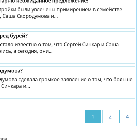
 парню неожиданное предложение!
стройки были увлечены примирением в семействе
 Саша Скородумова и...
ред бурей?
стало известно о том, что Сергей Сичкар и Саша
сь, а сегодня, они...
одумова?
думова сделала громкое заявление о том, что больше
 Сичкара и...
1
2
4
ова