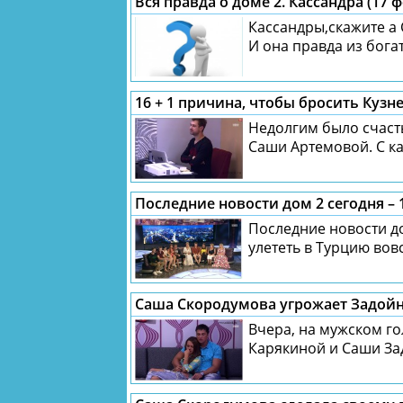
Вся правда о доме 2. Кассандра (17 
Кассандры,скажите а 
И она правда из богат
16 + 1 причина, чтобы бросить Кузн
Недолгим было счасть
Саши Артемовой. С ка
Последние новости дом 2 сегодня – 1
Последние новости до
улететь в Турцию вовсе
Саша Скородумова угрожает Задой
Вчера, на мужском г
Карякиной и Саши Зад