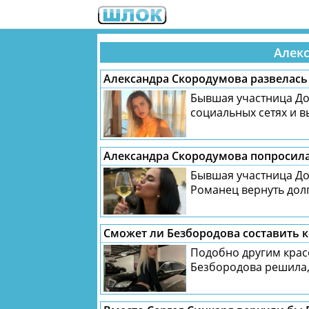
Алек
Александра Скородумова развелас
Бывшая участница До
социальных сетях и в
Александра Скородумова попросила
Бывшая участница До
Романец вернуть долг.
Сможет ли Безбородова составить
Подобно другим крас
Безбородова решила, 