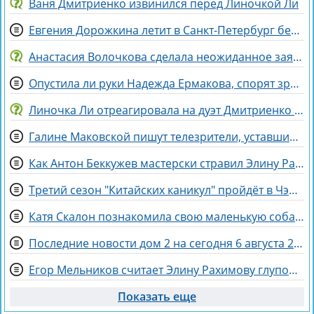
Ваня Дмитриенко извинился перед Линочкой Ли
Евгения Дорожкина летит в Санкт-Петербург без мужа на несколько дней
Анастасия Волочкова сделала неожиданное заявление о дочери
Опустила ли руки Надежда Ермакова, спорят зрители Дома 2
Линочка Ли отреагировала на дуэт Дмитриенко с сестрой, сделав неожиданное заявление
Галине Маковской пишут телезрители, уставшие от Элины Рахимовой
Как Антон Беккужев мастерски стравил Элину Рахимову и Веронику Гракович
Третий сезон "Китайских каникул" пройдёт в Чэнду - самом счастливом городе Китая
Катя Скалон познакомила свою маленькую собаку Еву с большим другом Женей
Последние новости дом 2 на сегодня 6 августа 2026
Егор Мельников считает Элину Рахимову глупой и профдеформированной
Показать еще