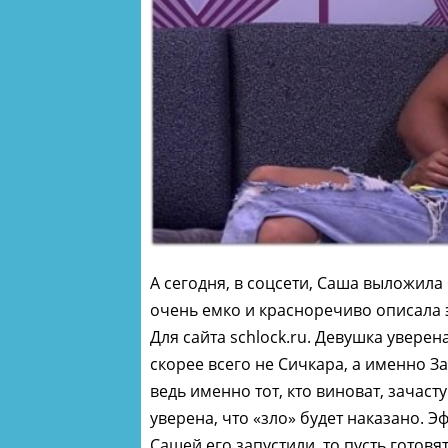
А сегодня, в соцсети, Саша выложила 
очень емко и красноречиво описала 
Для сайта schlock.ru. Девушка уверена
скорее всего не Сичкара, а именно З
ведь именно тот, кто виноват, зачаст
уверена, что «зло» будет наказано. Э
Сашей его запустили, то пусть готовя