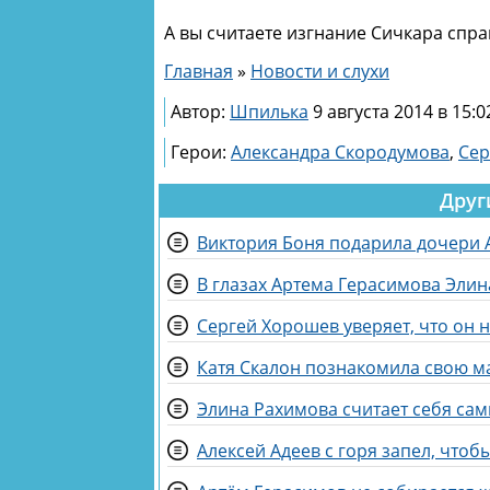
А вы считаете изгнание Сичкара спр
Главная
»
Новости и слухи
Автор:
Шпилька
9 августа 2014 в 15:0
Герои:
Александра Скородумова
,
Сер
Друг
Виктория Боня подарила дочери
В глазах Артема Герасимова Элин
Сергей Хорошев уверяет, что он 
Катя Скалон познакомила свою м
Элина Рахимова считает себя са
Алексей Адеев с горя запел, что