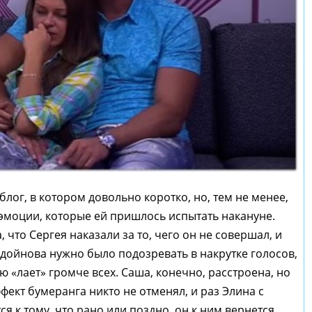
блог, в котором довольно коротко, но, тем не менее,
эмоции, которые ей пришлось испытать накануне.
, что Сергея наказали за то, чего он не совершал, и
адойнова нужно было подозревать в накрутке голосов,
ую «лает» громче всех. Саша, конечно, расстроена, но
ффект бумеранга никто не отменял, и раз Элина с
тся к тому, что рано или поздно, он к ним вернется…