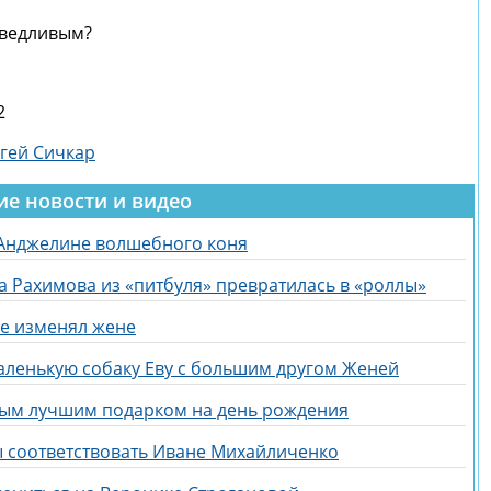
аведливым?
2
гей Сичкар
ие новости и видео
 Анджелине волшебного коня
а Рахимова из «питбуля» превратилась в «роллы»
не изменял жене
аленькую собаку Еву с большим другом Женей
мым лучшим подарком на день рождения
бы соответствовать Иване Михайличенко