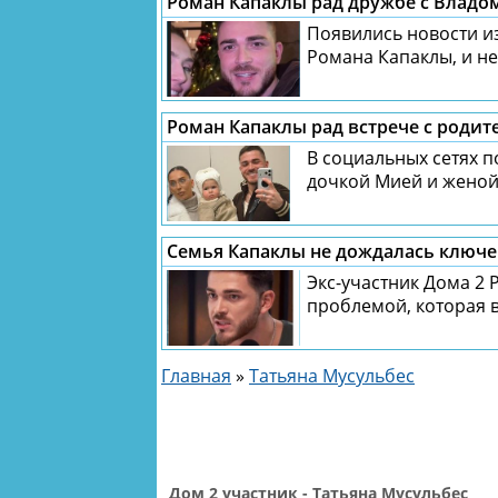
Роман Капаклы рад дружбе с Владо
Появились новости и
Романа Капаклы, и не
Роман Капаклы рад встрече с роди
В социальных сетях 
дочкой Мией и женой 
Семья Капаклы не дождалась ключе
Экс-участник Дома 2 
проблемой, которая во
Главная
»
Татьяна Мусульбес
Дом 2 участник - Татьяна Мусульбес