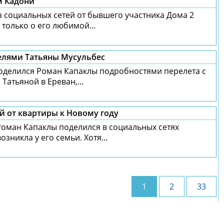
м Кадони
з социальных сетей от бывшего участника Дома 2
 только о его любимой...
телями Татьяны Мусульбес
поделился Роман Капаклы подробностями перелета с
Татьяной в Ереван,...
й от квартиры к Новому году
Роман Капаклы поделился в социальных сетях
зникла у его семьи. Хотя...
1
2
33