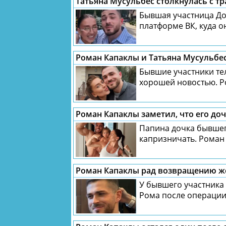
Татьяна Мусульбес столкнулась с т
Бывшая участница Дом
платформе ВК, куда он
Роман Капаклы и Татьяна Мусульбе
Бывшие участники те
хорошей новостью. Ро
Роман Капаклы заметил, что его до
Папина дочка бывшег
капризничать. Роман 
Роман Капаклы рад возвращению же
У бывшего участника 
Рома после операции 