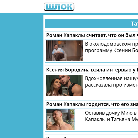
Та
Роман Капаклы считает, что он был 
В околодомовском пр
программу Ксении Бо
Ксения Бородина взяла интервью у
Вдохновленная нашум
рассказала про измен
Роман Капаклы гордится, что его зн
Оставив дочку Мию в
Капаклы и Татьяна Му