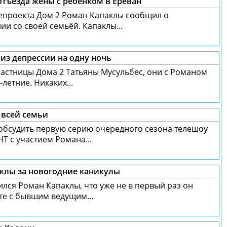
отъезда жены с ребёнком в Ереван
епроекта Дом 2 Роман Капаклы сообщил о
и со своей семьёй. Капаклы...
из депрессии на одну ночь
астницы Дома 2 Татьяны Мусульбес, они с Романом
-летние. Никаких...
 всей семьи
 обсудить первую серию очередного сезона телешоу
НТ с участием Романа...
аклы за новогодние каникулы
ился Роман Капаклы, что уже не в первый раз он
те с бывшим ведущим...