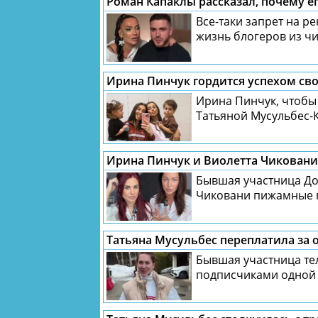
Роман Капаклы рассказал, почему е
Все-таки запрет на р
жизнь блогеров из чи
Ирина Пинчук, чтобы
Татьяной Мусульбес-К
Ирина Пинчук и Виолетта Чиковани
Бывшая участница До
Чиковани пижамные п
Татьяна Мусульбес переплатила за
Бывшая участница те
подписчиками одной 