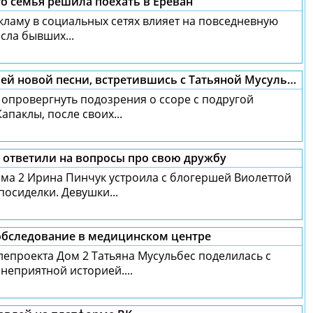
го семья решила поехать в Ереван
екламу в социальных сетях влияет на повседневную
сла бывших...
Ирина Пинчук гордится успехом своей новой песни, встретившись с Татьяной Мусульбес
 опровергнуть подозрения о ссоре с подругой
апаклы, после своих...
 ответили на вопросы про свою дружбу
ма 2 Ирина Пинчук устроила с блогершей Виолеттой
осиделки. Девушки...
 обследование в медицинском центре
лепроекта Дом 2 Татьяна Мусульбес поделилась с
неприятной историей....