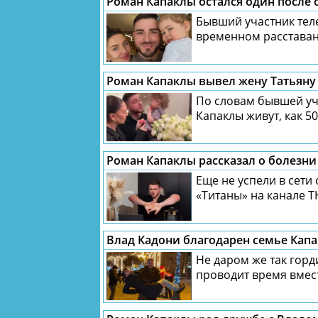
Роман Капаклы остался один после 
Бывший участник тел
временном расставани
Роман Капаклы вывел жену Татьяну 
По словам бывшей уч
Капаклы живут, как 50
Роман Капаклы рассказал о болезни
Еще не успели в сети
«Титаны» на канале Т
Влад Кадони благодарен семье Кап
Не даром же так горд
проводит время вмес