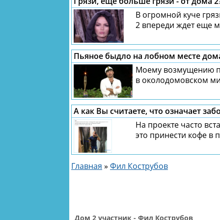
Грязи, еще больше грязи - от дома 2
В огромной куче гряз
2 впереди ждет еще м
Пьяное быдло на лобном месте дома
Моему возмущению пр
в околодомовском мир
А как Вы считаете, что означает заб
На проекте часто вста
это принести кофе в по
Главная
»
Фил Кострубов
Дом 2 участник - Фил Кострубов