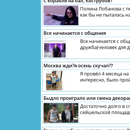
С корабля на бал, Кострубов?
Полина Лобанова с п
как бы ни пыталась н
Все начинается с общения
Все начинается с общ
дружба(человек для ду
Москва жди?я осень скучал??
Я провёл 4 месяца на 
интересно, было прой
Быдло проиграло или смена декора
Достаточно долго в с
сейшельской площадк