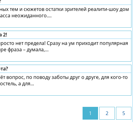
?
ных тем и сюжетов остатки зрителей реалити-шоу дом
асса неожиданного....
 2!
осто нет предела! Сразу на ум приходит популярная
е фраза – думала,...
ота?
ёт вопрос, по поводу заботы друг о друге, для кого-то
стель, а для...
1
2
5