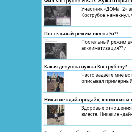
Фил Кострубов и Катя Жужа открыто
Участник «ДОМа−2» а
Кострубов намекнул, 
Постельный режим включён??
Постельный режим вк
акклиматизация??‍♂️
Какая девушка нужна Кострубову?
Часто задаёте мне воп
описывал примерный «
Никакие «дай-продай», «помоги» и
Здоровые отношения 
вместе. Никакие «дай-