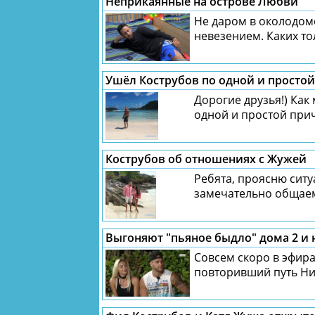
Неприкаянные на острове Любви
Не даром в околодом
невезением. Каких тол
Ушёл Кострубов по одной и просто
Дорогие друзья!) Как 
одной и простой причи
Кострубов об отношениях с Жужей
Ребята, проясню ситу
замечательно общаемс
Выгоняют "пьяное быдло" дома 2 и 
Совсем скоро в эфира
повторивший путь Ни