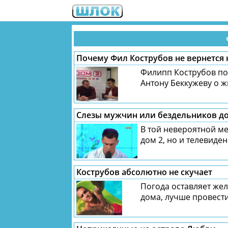
Почему Фил Кострубов не вернется н
Филипп Кострубов поб
Антону Беккужеву о жи
Слезы мужчин или бездельников до
В той невероятной ме
дом 2, но и телевидени
Кострубов абсолютно не скучает
Погода оставляет жел
дома, лучше провести 