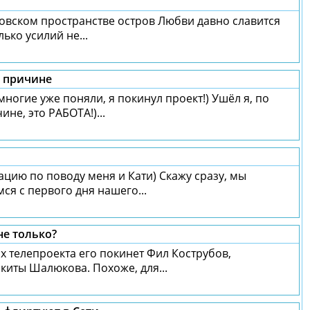
овском пространстве остров Любви давно славится
ько усилий не...
й причине
многие уже поняли, я покинул проект!) Ушёл я, по
не, это РАБОТА!)...
ацию по поводу меня и Кати) Скажу сразу, мы
я с первого дня нашего...
не только?
х телепроекта его покинет Фил Кострубов,
киты Шалюкова. Похоже, для...