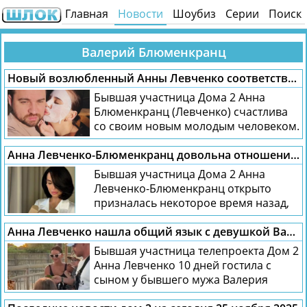
Главная
Новости
Шоубиз
Серии
Поиск
Валерий Блюменкранц
Новый возлюбленный Анны Левченко соответствует её финансовым запросам
Бывшая участница Дома 2 Анна
Блюменкранц (Левченко) счастлива
со своим новым молодым человеком.
На днях...
Анна Левченко-Блюменкранц довольна отношениями с новым бойфрендом
Бывшая участница Дома 2 Анна
Левченко-Блюменкранц открыто
призналась некоторое время назад,
что встретила...
Анна Левченко нашла общий язык с девушкой Валерия Блюменкранца
Бывшая участница телепроекта Дом 2
Анна Левченко 10 дней гостила с
сыном у бывшего мужа Валерия
Блюменкранца...