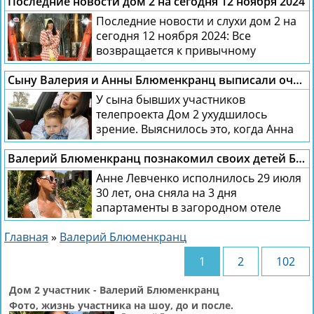
Последние новости дом 2 на сегодня 12 ноября 2024
Последние новости и слухи дом 2 на
сегодня 12 ноября 2024: Все
возвращается к привычному
маршруту – не...
Сыну Валерия и Анны Блюменкранц выписали очки
У сына бывших участников
телепроекта Дом 2 ухудшилось
зрение. Выяснилось это, когда Анна
Левченко устроила...
Валерий Блюменкранц познакомил своих детей Бетти и Давида
Анне Левченко исполнилось 29 июля
30 лет, она сняла на 3 дня
апартаменты в загородном отеле
Санкт-Петербурга...
Главная
»
Валерий Блюменкранц
1
2
102
Дом 2 участник - Валерий Блюменкранц
Фото, жизнь участника на шоу, до и после.