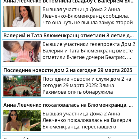
Анна Левченко вспомнила свадьбу с Валерием Блюменкранцем и прислушалась к своей интуиции
Бывшая участница Дома 2 Анна
Левченко-Блюменкранц сообщила,
что она чуть не вышла замуж второй
раз. Но,...
Валерий и Тата Блюменкранц отметили 8-летие дочери Беатрис
Бывшие участники телепроекта Дом 2
Валерий и Тата Блюменкранц вместе
отметили 8-летие дочери Беатрис. ...
Последние новости дом 2 на сегодня 29 марта 2025
Последние новости и слухи дом 2 на
сегодня 29 марта 2025: Элина
Рахимова опять обнаружила
переписку Никиты...
Анна Левченко пожаловалась на Блюменкранца, переставшего общаться с сыном
Бывшая участница Дома 2 Анна
Левченко пожаловалась на Валерия
Блюменкранца, переставшего
общаться с сыном. 1...