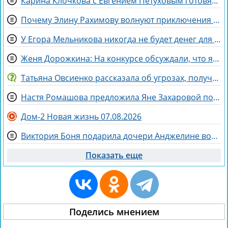
Карина Клочкова с Евгением Петуховым готовятся к «Китайским каникулам»
Почему Элину Рахимову волнуют приключения Ермаковой в шкафу
У Егора Мельникова никогда не будет денег для Вероники Гракович
Женя Дорожкина: На конкурсе обсуждали, что я злая и мстительная
Татьяна Овсиенко рассказала об угрозах, полученных мамой
Настя Ромашова предложила Яне Захаровой пожить у неё в гардеробной
Дом-2 Новая жизнь 07.08.2026
Виктория Боня подарила дочери Анджелине волшебного коня
Показать еще
Поделись мнением