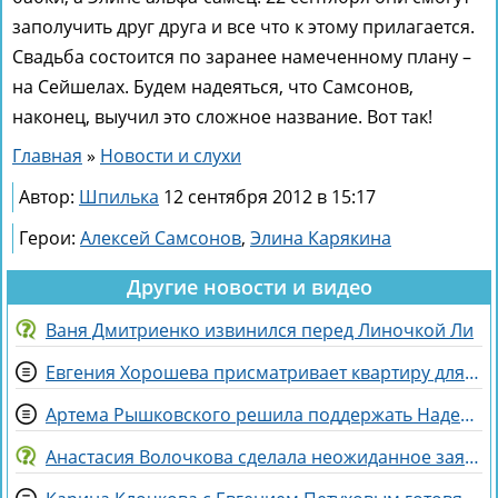
заполучить друг друга и все что к этому прилагается.
Свадьба состоится по заранее намеченному плану –
на Сейшелах. Будем надеяться, что Самсонов,
наконец, выучил это сложное название. Вот так!
Главная
»
Новости и слухи
Автор:
Шпилька
12 сентября 2012 в 15:17
Герои:
Алексей Самсонов
,
Элина Карякина
Другие новости и видео
Ваня Дмитриенко извинился перед Линочкой Ли
Евгения Хорошева присматривает квартиру для покупки в Питере
Артема Рышковского решила поддержать Надежда Ермакова
Анастасия Волочкова сделала неожиданное заявление о дочери