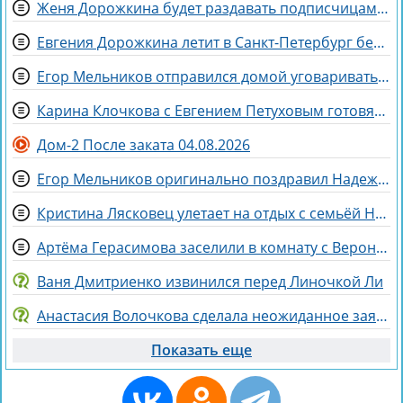
Женя Дорожкина будет раздавать подписчицам свои вещи
Евгения Дорожкина летит в Санкт-Петербург без мужа на несколько дней
Егор Мельников отправился домой уговаривать родителей на знакомство с Вероникой Гракович
Карина Клочкова с Евгением Петуховым готовятся к «Китайским каникулам»
Дом-2 После заката 04.08.2026
Егор Мельников оригинально поздравил Надежду Ермакову с разводом
Кристина Лясковец улетает на отдых с семьёй Никиты Гуранды
Артёма Герасимова заселили в комнату с Вероникой Строгановой
Ваня Дмитриенко извинился перед Линочкой Ли
Анастасия Волочкова сделала неожиданное заявление о дочери
Показать еще