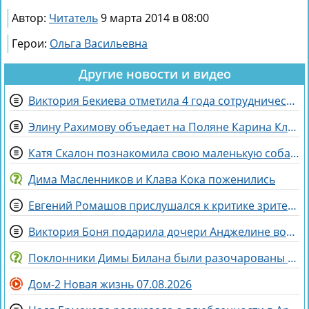
Автор:
Читатель
9 марта 2014 в 08:00
Герои:
Ольга Васильевна
Другие новости и видео
Виктория Бекиева отметила 4 года сотрудничества с Домом 2
Элину Рахимову объедает на Поляне Карина Клочкова
Катя Скалон познакомила свою маленькую собаку Еву с большим другом Женей
Дима Масленников и Клава Кока поженились
Евгений Ромашов прислушался к критике зрителей Дома 2 и сменил причёску
Виктория Боня подарила дочери Анджелине волшебного коня
Поклонники Димы Билана были разочарованы его последним концертом
Дом-2 Новая жизнь 07.08.2026