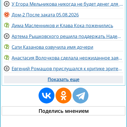
У Егора Мельникова никогда не будет денег для Вероники Гракович
Дом-2 После заката 05.08.2026
Дима Масленников и Клава Кока поженились
Артема Рышковского решила поддержать Надежда Ермакова
Сати Казанова озвучила имя дочери
Анастасия Волочкова сделала неожиданное заявление о дочери
Евгений Ромашов прислушался к критике зрителей Дома 2 и сменил причёску
Показать еще
Поделись мнением