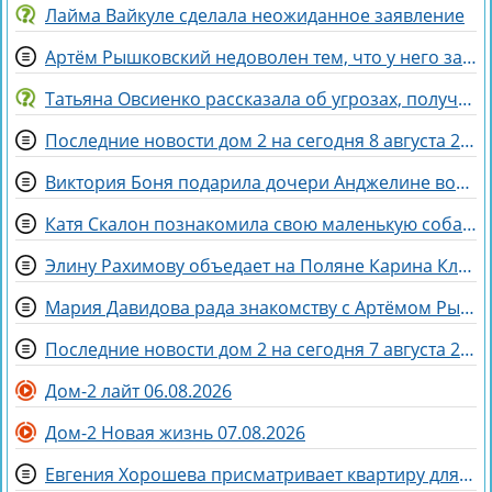
Лайма Вайкуле сделала неожиданное заявление
Артём Рышковский недоволен тем, что у него забрали баллы в конкурсе "Человек года"
Татьяна Овсиенко рассказала об угрозах, полученных мамой
Последние новости дом 2 на сегодня 8 августа 2026
Виктория Боня подарила дочери Анджелине волшебного коня
Катя Скалон познакомила свою маленькую собаку Еву с большим другом Женей
Элину Рахимову объедает на Поляне Карина Клочкова
Мария Давидова рада знакомству с Артёмом Рышковским на доме 2
Последние новости дом 2 на сегодня 7 августа 2026
Дом-2 лайт 06.08.2026
Дом-2 Новая жизнь 07.08.2026
Евгения Хорошева присматривает квартиру для покупки в Питере