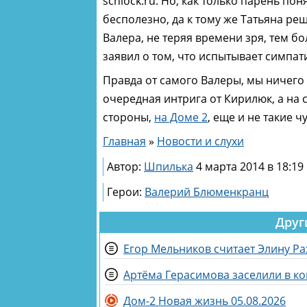
schlock.ru. Но, как только парень п
бесполезно, да к тому же Татьяна р
Валера, не теряя времени зря, тем б
заявил о том, что испытывает симпа
Правда от самого Валеры, мы ничего 
очередная интрига от Кирилюк, а на 
стороны,
на Доме 2
, еще и не такие 
Главная
»
Новости и слухи
Автор:
Шпилька
4 марта 2014 в 18:19
Герои:
Валерий Блюменкранц
Друг
Егор Мельников считает Элину Р
Артёма Герасимова заселили в к
Дом-2 Новая жизнь 05.08.2026