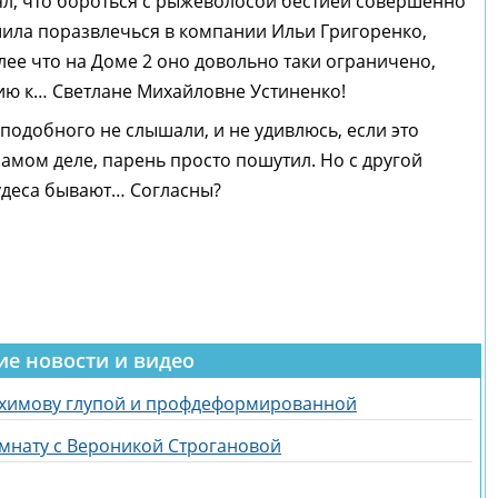
онял, что бороться с рыжеволосой бестией совершенно
ешила поразвлечься в компании Ильи Григоренко,
олее что на Доме 2 оно довольно таки ограничено,
тию к… Светлане Михайловне Устиненко!
подобного не слышали, и не удивлюсь, если это
самом деле, парень просто пошутил. Но с другой
чудеса бывают… Согласны?
ие новости и видео
ахимову глупой и профдеформированной
омнату с Вероникой Строгановой