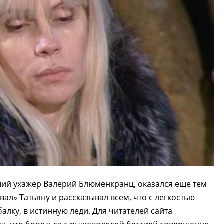
ший ухажер Валерий Блюменкранц, оказался еще тем
вал» Татьяну и рассказывал всем, что с легкостью
алку, в истинную леди. Для читателей сайта