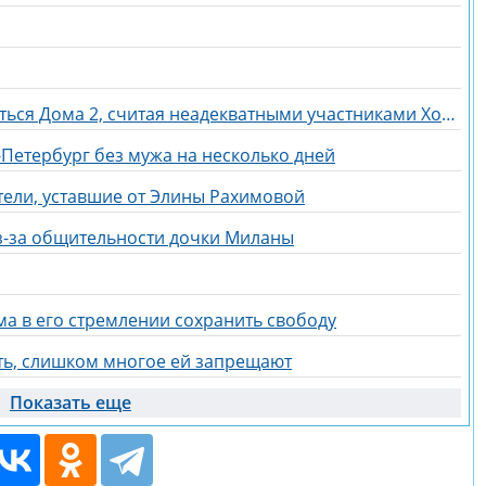
Галина Маковская надеется вернуться Дома 2, считая неадекватными участниками Хорошева, Адеева и Рахимову
-Петербург без мужа на несколько дней
тели, уставшие от Элины Рахимовой
з-за общительности дочки Миланы
а в его стремлении сохранить свободу
ть, слишком многое ей запрещают
Показать еще