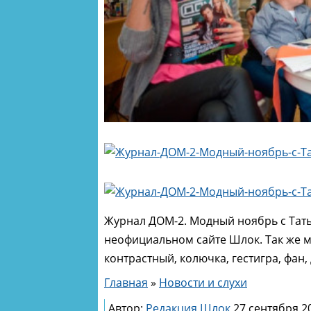
Журнал ДОМ-2. Модный ноябрь с Тать
неофициальном сайте Шлок. Так же мо
контрастный, колючка, гестигра, фан,
Главная
»
Новости и слухи
Автор:
Редакция Шлок
27 сентября 20