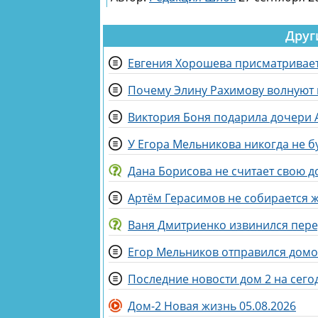
Друг
Евгения Хорошева присматривает
Почему Элину Рахимову волнуют
Виктория Боня подарила дочери
У Егора Мельникова никогда не б
Дана Борисова не считает свою д
Артём Герасимов не собирается 
Ваня Дмитриенко извинился пер
Последние новости дом 2 на сегод
Дом-2 Новая жизнь 05.08.2026