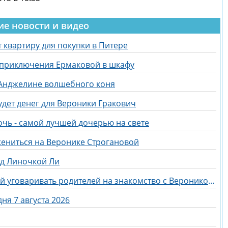
ие новости и видео
 квартиру для покупки в Питере
 приключения Ермаковой в шкафу
 Анджелине волшебного коня
удет денег для Вероники Гракович
очь - самой лучшей дочерью на свете
жениться на Веронике Строгановой
ед Линочкой Ли
Егор Мельников отправился домой уговаривать родителей на знакомство с Вероникой Гракович
ня 7 августа 2026