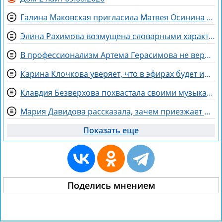
Галина Маковская пригласила Матвея Осинина на стендап
Элина Рахимова возмущена словарными характеристиками со стороны Насти Ромашовой
В профессионализм Артема Герасимова не верят зрители Дома 2
Карина Клочкова уверяет, что в эфирах будет интересна её пара с Евгением Петуховым
Клавдия Безверхова похвастала своими музыкальными успехами
Мария Давидова рассказала, зачем приезжает на Дом 2 к Рышковскому
Показать еще
Поделись мнением