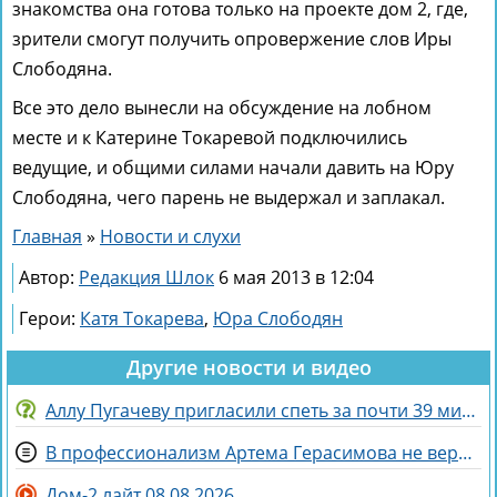
знакомства она готова только на проекте дом 2, где,
зрители смогут получить опровержение слов Иры
Слободяна.
Все это дело вынесли на обсуждение на лобном
месте и к Катерине Токаревой подключились
ведущие, и общими силами начали давить на Юру
Слободяна, чего парень не выдержал и заплакал.
Главная
»
Новости и слухи
Автор:
Редакция Шлок
6 мая 2013 в 12:04
Герои:
Катя Токарева
,
Юра Слободян
Другие новости и видео
Аллу Пугачеву пригласили спеть за почти 39 миллионов рублей
В профессионализм Артема Герасимова не верят зрители Дома 2
Дом-2 лайт 08.08.2026