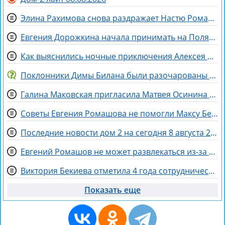
Элина Рахимова снова раздражает Настю Ромашову, флиртуя с её мужем Евгением
Евгения Дорожкина начала принимать на Поляне первых клиенток
Как выяснились ночные приключения Алексея Адеева, спасающего мир поэзией
Поклонники Димы Билана были разочарованы его последним концертом
Галина Маковская пригласила Матвея Осинина на стендап
Советы Евгения Ромашова не помогли Максу Берду задержаться на Доме 2
Последние новости дом 2 на сегодня 8 августа 2026
Евгений Ромашов не может развлекаться из-за беременности жены Анастасии
Виктория Бекиева отметила 4 года сотрудничества с Домом 2
Показать еще