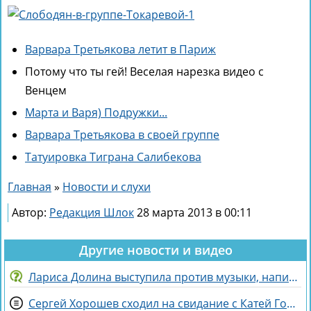
Варвара Третьякова летит в Париж
Потому что ты гей! Веселая нарезка видео с
Венцем
Марта и Варя) Подружки...
Варвара Третьякова в своей группе
Татуировка Тиграна Салибекова
Главная
»
Новости и слухи
Автор:
Редакция Шлок
28 марта 2013 в 00:11
Другие новости и видео
Лариса Долина выступила против музыки, написанной искусственным интеллектом
Сергей Хорошев сходил на свидание с Катей Гориной