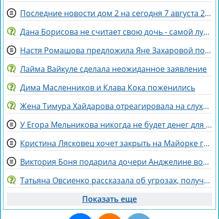
Последние новости дом 2 на сегодня 7 августа 2026
Дана Борисова не считает свою дочь - самой лучшей дочерью на свете
Настя Ромашова предложила Яне Захаровой пожить у неё в гардеробной
Лайма Вайкуле сделала неожиданное заявление
Дима Масленников и Клава Кока поженились
Жена Тимура Хайдарова отреагировала на слухи о колдовстве
У Егора Мельникова никогда не будет денег для Вероники Гракович
Кристина Лясковец хочет закрыть на Майорке гештальт
Виктория Боня подарила дочери Анджелине волшебного коня
Татьяна Овсиенко рассказала об угрозах, полученных мамой
Показать еще