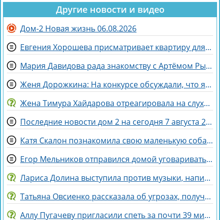
Другие новости и видео
Дом-2 Новая жизнь 06.08.2026
Евгения Хорошева присматривает квартиру для покупки в Питере
Мария Давидова рада знакомству с Артёмом Рышковским на доме 2
Женя Дорожкина: На конкурсе обсуждали, что я злая и мстительная
Жена Тимура Хайдарова отреагировала на слухи о колдовстве
Последние новости дом 2 на сегодня 7 августа 2026
Катя Скалон познакомила свою маленькую собаку Еву с большим другом Женей
Егор Мельников отправился домой уговаривать родителей на знакомство с Вероникой Гракович
Лариса Долина выступила против музыки, написанной искусственным интеллектом
Татьяна Овсиенко рассказала об угрозах, полученных мамой
Аллу Пугачеву пригласили спеть за почти 39 миллионов рублей