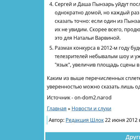
Сергей и Даша Пынзарь уйдут пос
однократно домой, но каждый раз
сказать точно: если один из Пынз
их не увидим. Скорее всего, прод
это для Натальи Варвиной.
Размах конкурса в 2012-м году б
телезрителей небывалым шоу и уж
"язык", увеличив площадь сцены 
Каким из выше перечисленных сплетен
уверенностью можно сказать лишь одн
Источник - on-dom2.narod
Главная
»
Новости и слухи
Автор:
Редакция Шлок
22 июня 2012 
Друг