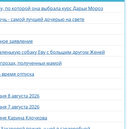
у, по которой она выбрала курс Дарьи Мороз
очь - самой лучшей дочерью на свете
ное заявление
аленькую собаку Еву с большим другом Женей
угрозах, полученных мамой
 время отпуска
ня 8 августа 2026
ня 7 августа 2026
яне Карина Клочкова
Захаровой пожить у неё в гардеробной