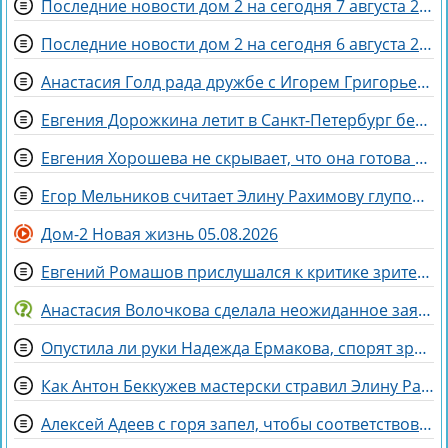
Последние новости дом 2 на сегодня 7 августа 2026
Последние новости дом 2 на сегодня 6 августа 2026
Анастасия Голд рада дружбе с Игорем Григорьевым
Евгения Дорожкина летит в Санкт-Петербург без мужа на несколько дней
Евгения Хорошева не скрывает, что она готова идти по головам ради победы
Егор Мельников считает Элину Рахимову глупой и профдеформированной
Дом-2 Новая жизнь 05.08.2026
Евгений Ромашов прислушался к критике зрителей Дома 2 и сменил причёску
Анастасия Волочкова сделала неожиданное заявление о дочери
Опустила ли руки Надежда Ермакова, спорят зрители Дома 2
Как Антон Беккужев мастерски стравил Элину Рахимову и Веронику Гракович
Алексей Адеев с горя запел, чтобы соответствовать Иване Михайличенко