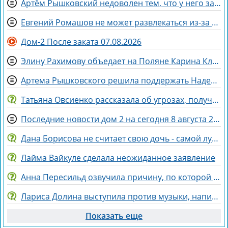
Артём Рышковский недоволен тем, что у него забрали баллы в конкурсе "Человек года"
Евгений Ромашов не может развлекаться из-за беременности жены Анастасии
Дом-2 После заката 07.08.2026
Элину Рахимову объедает на Поляне Карина Клочкова
Артема Рышковского решила поддержать Надежда Ермакова
Татьяна Овсиенко рассказала об угрозах, полученных мамой
Последние новости дом 2 на сегодня 8 августа 2026
Дана Борисова не считает свою дочь - самой лучшей дочерью на свете
Лайма Вайкуле сделала неожиданное заявление
Анна Пересильд озвучила причину, по которой она выбрала курс Дарьи Мороз
Лариса Долина выступила против музыки, написанной искусственным интеллектом
Показать еще