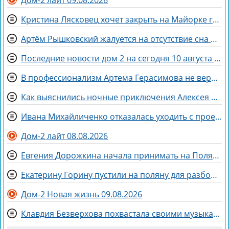
Кристина Лясковец хочет закрыть на Майорке гештальт
Артём Рышковский жалуется на отсутствие сна из-за Нади Ермаковой
Последние новости дом 2 на сегодня 10 августа 2026
В профессионализм Артема Герасимова не верят зрители Дома 2
Как выяснились ночные приключения Алексея Адеева, спасающего мир поэзией
Ивана Михайличенко отказалась уходить с проекта за Алексеем Адеевым
Дом-2 лайт 08.08.2026
Евгения Дорожкина начала принимать на Поляне первых клиенток
Екатерину Горину пустили на поляну для разборок с парой Хорошевых
Дом-2 Новая жизнь 09.08.2026
Клавдия Безверхова похвастала своими музыкальными успехами