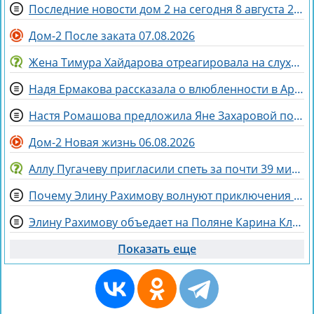
Последние новости дом 2 на сегодня 8 августа 2026
Дом-2 После заката 07.08.2026
Жена Тимура Хайдарова отреагировала на слухи о колдовстве
Надя Ермакова рассказала о влюбленности в Артёма Рышковского
Настя Ромашова предложила Яне Захаровой пожить у неё в гардеробной
Дом-2 Новая жизнь 06.08.2026
Аллу Пугачеву пригласили спеть за почти 39 миллионов рублей
Почему Элину Рахимову волнуют приключения Ермаковой в шкафу
Элину Рахимову объедает на Поляне Карина Клочкова
Показать еще