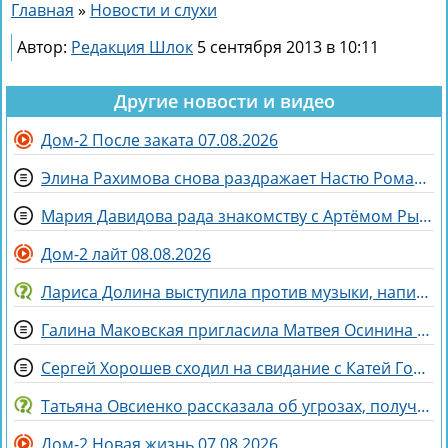
Главная
»
Новости и слухи
Автор:
Редакция Шлок
5 сентября 2013 в 10:11
Другие новости и видео
Дом-2 После заката 07.08.2026
Элина Рахимова снова раздражает Настю Ромашову, флиртуя с её мужем Евгением
Мария Давидова рада знакомству с Артёмом Рышковским на доме 2
Дом-2 лайт 08.08.2026
Лариса Долина выступила против музыки, написанной искусственным интеллектом
Галина Маковская пригласила Матвея Осинина на стендап
Сергей Хорошев сходил на свидание с Катей Гориной
Татьяна Овсиенко рассказала об угрозах, полученных мамой
Дом-2 Новая жизнь 07.08.2026