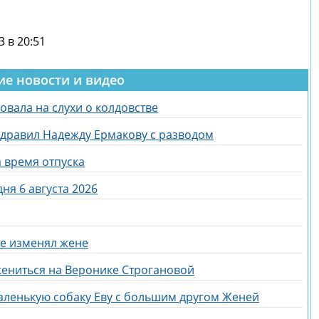
3 в 20:51
ие новости и видео
вала на слухи о колдовстве
дравил Надежду Ермакову с разводом
 время отпуска
ня 6 августа 2026
не изменял жене
жениться на Веронике Строгановой
аленькую собаку Еву с большим другом Женей