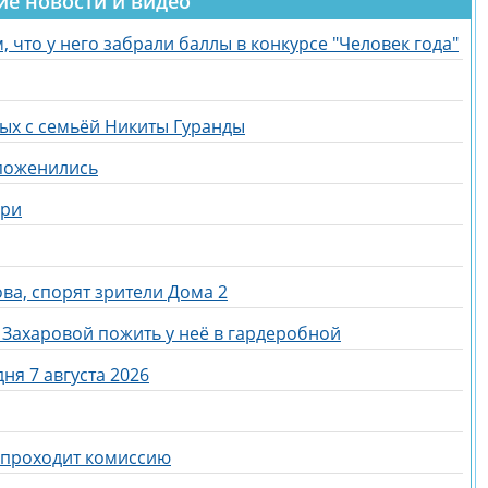
ие новости и видео
 что у него забрали баллы в конкурсе "Человек года"
дых с семьёй Никиты Гуранды
 поженились
ери
ва, спорят зрители Дома 2
Захаровой пожить у неё в гардеробной
ня 7 августа 2026
и проходит комиссию