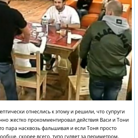
ептически отнеслись к этому и решили, что супруги
енно жестко прокомментировал действия Васи и Тони
то пара насквозь фальшивая и если Тоня просто
ообще, скорее всего, тупо гуляет за периметром.