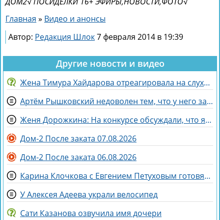
ДОМ2√ ПОСИДЕЛКИ 16+ ЭФИРЫ,НОВОСТИ,ФОТО√
Главная
»
Видео и анонсы
Автор:
Редакция Шлок
7 февраля 2014 в 19:39
Другие новости и видео
Жена Тимура Хайдарова отреагировала на слухи о колдовстве
Артём Рышковский недоволен тем, что у него забрали баллы в конкурсе "Человек года"
Женя Дорожкина: На конкурсе обсуждали, что я злая и мстительная
Дом-2 После заката 07.08.2026
Дом-2 После заката 06.08.2026
Карина Клочкова с Евгением Петуховым готовятся к «Китайским каникулам»
У Алексея Адеева украли велосипед
Сати Казанова озвучила имя дочери