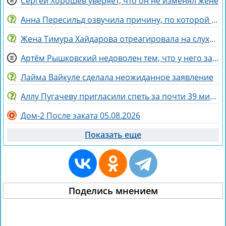
Сергей Хорошев уверяет, что он не изменял жене
Анна Пересильд озвучила причину, по которой она выбрала курс Дарьи Мороз
Жена Тимура Хайдарова отреагировала на слухи о колдовстве
Артём Рышковский недоволен тем, что у него забрали баллы в конкурсе "Человек года"
Лайма Вайкуле сделала неожиданное заявление
Аллу Пугачеву пригласили спеть за почти 39 миллионов рублей
Дом-2 После заката 05.08.2026
Показать еще
Поделись мнением