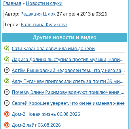
Главная
»
Новости и слухи
Автор:
Редакция Шлок
27 апреля 2013 в 03:26
Герои:
Валентина Куликова
Другие новости и видео
Сати Казанова озвучила имя дочери
Лариса Долина выступила против музыки, написанной искусственным интеллектом
Артём Рышковский недоволен тем, что у него забрали баллы в конкурсе "Человек года"
Аллу Пугачеву пригласили спеть за почти 39 миллионов рублей
Почему Элину Рахимову волнуют приключения Ермаковой в шкафу
Сергей Хорошев уверяет, что он не изменял жене
Дом-2 Новая жизнь 06.08.2026
Дом-2 лайт 06.08.2026