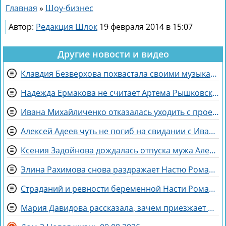
Главная
»
Шоу-бизнес
Автор:
Редакция Шлок
19 февраля 2014 в 15:07
Другие новости и видео
Клавдия Безверхова похвастала своими музыкальными успехами
Надежда Ермакова не считает Артема Рышковского «таблеткой» от неудачных отношений
Ивана Михайличенко отказалась уходить с проекта за Алексеем Адеевым
Алексей Адеев чуть не погиб на свидании с Иваной Михайличенко
Ксения Задойнова дождалась отпуска мужа Александра
Элина Рахимова снова раздражает Настю Ромашову, флиртуя с её мужем Евгением
Страданий и ревности беременной Насти Ромашовой не понимает Яна Фиткевич
Мария Давидова рассказала, зачем приезжает на Дом 2 к Рышковскому