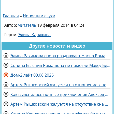
Главная
»
Новости и слухи
Автор:
Читатель
19 февраля 2014 в 04:24
Герои:
Элина Карякина
Другие новости и видео
Элина Рахимова снова раздражает Настю Ромашову, флиртуя с её мужем Евгением
Советы Евгения Ромашова не помогли Максу Берду задержаться на Доме 2
Дом-2 лайт 09.08.2026
Артем Рышковский жалуется на отношение к нему Гракович и Герасимова
Как выяснились ночные приключения Алексея Адеева, спасающего мир поэзией
Артём Рышковский жалуется на отсутствие сна из-за Нади Ермаковой
Карина Клочкова уверяет, что в эфирах будет интересна её пара с Евгением Петуховым