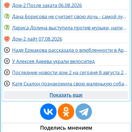
Дом-2 После заката 06.08.2026
Дана Борисова не считает свою дочь - самой лучшей дочерью на свете
Лариса Долина выступила против музыки, написанной искусственным интеллектом
Дом-2 лайт 07.08.2026
Надя Ермакова рассказала о влюбленности в Артёма Рышковского
У Алексея Адеева украли велосипед
Последние новости дом 2 на сегодня 8 августа 2026
Катя Скалон познакомила свою маленькую собаку Еву с большим другом Женей
Показать еще
Поделись мнением