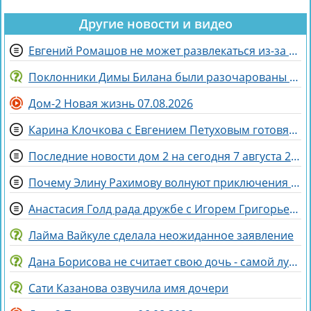
Другие новости и видео
Евгений Ромашов не может развлекаться из-за беременности жены Анастасии
Поклонники Димы Билана были разочарованы его последним концертом
Дом-2 Новая жизнь 07.08.2026
Карина Клочкова с Евгением Петуховым готовятся к «Китайским каникулам»
Последние новости дом 2 на сегодня 7 августа 2026
Почему Элину Рахимову волнуют приключения Ермаковой в шкафу
Анастасия Голд рада дружбе с Игорем Григорьевым
Лайма Вайкуле сделала неожиданное заявление
Дана Борисова не считает свою дочь - самой лучшей дочерью на свете
Сати Казанова озвучила имя дочери