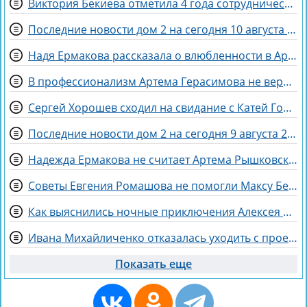
Виктория Бекиева отметила 4 года сотрудничества с Домом 2
Последние новости дом 2 на сегодня 10 августа 2026
Надя Ермакова рассказала о влюбленности в Артёма Рышковского
В профессионализм Артема Герасимова не верят зрители Дома 2
Сергей Хорошев сходил на свидание с Катей Гориной
Последние новости дом 2 на сегодня 9 августа 2026
Надежда Ермакова не считает Артема Рышковского «таблеткой» от неудачных отношений
Советы Евгения Ромашова не помогли Максу Берду задержаться на Доме 2
Как выяснились ночные приключения Алексея Адеева, спасающего мир поэзией
Ивана Михайличенко отказалась уходить с проекта за Алексеем Адеевым
Показать еще