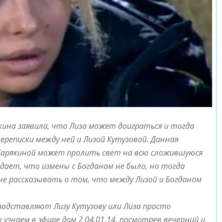
якина заявила, что Лиза может доиграться и тогда
реписки между ней и Лизой Кутузовой. Данная
 Карякиной может пролить свет на всю сложившуюся
дает, что измены с Богданом не было, но тогда
 не рассказывать о том, что между Лизой и Богданом
подставляют Лизу Кутузову или Лиза просто
узнаем в эфире дом 2 04.01.14, посмотрев вечерний и