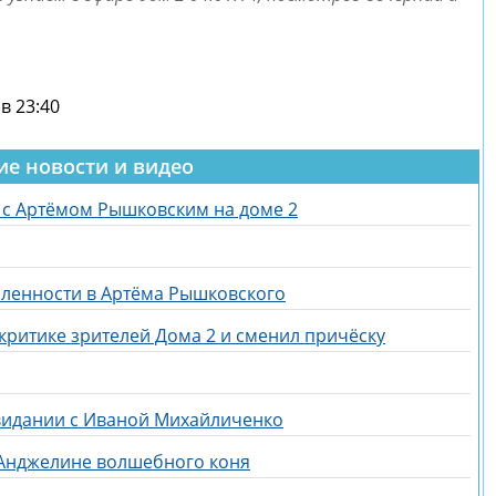
в 23:40
ие новости и видео
 с Артёмом Рышковским на доме 2
бленности в Артёма Рышковского
критике зрителей Дома 2 и сменил причёску
свидании с Иваной Михайличенко
 Анджелине волшебного коня