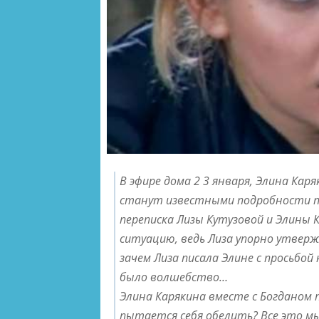
В эфире дома 2 3 января, Элина Кар
станут известными подробности пе
переписка Лизы Кутузовой и Элины
ситуацию, ведь Лиза упорно утверж
зачем Лиза писала Элине с просьбой
было волшебство…
Элина Карякина вместе с Богданом 
пытается себя обелить? Все это мы 