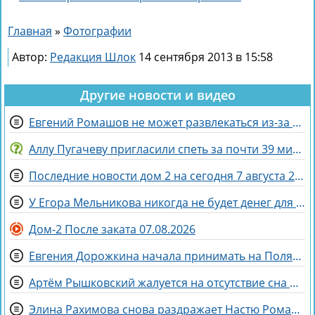
Главная
»
Фотографии
Автор:
Редакция Шлок
14 сентября 2013 в 15:58
Другие новости и видео
Евгений Ромашов не может развлекаться из-за беременности жены Анастасии
Аллу Пугачеву пригласили спеть за почти 39 миллионов рублей
Последние новости дом 2 на сегодня 7 августа 2026
У Егора Мельникова никогда не будет денег для Вероники Гракович
Дом-2 После заката 07.08.2026
Евгения Дорожкина начала принимать на Поляне первых клиенток
Артём Рышковский жалуется на отсутствие сна из-за Нади Ермаковой
Элина Рахимова снова раздражает Настю Ромашову, флиртуя с её мужем Евгением