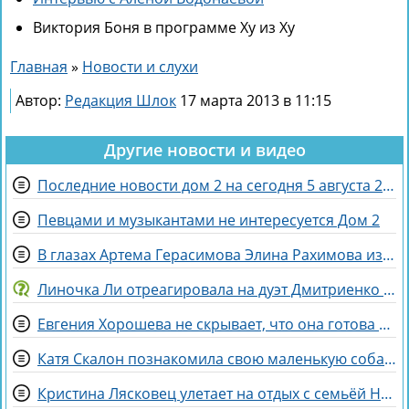
Виктория Боня в программе Ху из Ху
Главная
»
Новости и слухи
Автор:
Редакция Шлок
17 марта 2013 в 11:15
Другие новости и видео
Последние новости дом 2 на сегодня 5 августа 2026
Певцами и музыкантами не интересуется Дом 2
В глазах Артема Герасимова Элина Рахимова из «питбуля» превратилась в «роллы»
Линочка Ли отреагировала на дуэт Дмитриенко с сестрой, сделав неожиданное заявление
Евгения Хорошева не скрывает, что она готова идти по головам ради победы
Катя Скалон познакомила свою маленькую собаку Еву с большим другом Женей
Кристина Лясковец улетает на отдых с семьёй Никиты Гуранды