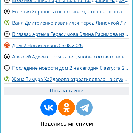
Егор Мельников оригинально поздравил Надежду Ермакову с разводом
Евгения Хорошева не скрывает, что она готова идти по головам ради победы
Ваня Дмитриенко извинился перед Линочкой Ли
В глазах Артема Герасимова Элина Рахимова из «питбуля» превратилась в «роллы»
Дом-2 Новая жизнь 05.08.2026
Алексей Адеев с горя запел, чтобы соответствовать Иване Михайличенко
Последние новости дом 2 на сегодня 6 августа 2026
Жена Тимура Хайдарова отреагировала на слухи о колдовстве
Показать еще
Поделись мнением