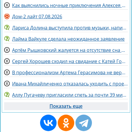
Как выяснились ночные приключения Алексея Адеева, спасающего мир поэзией
Дом-2 лайт 07.08.2026
Лариса Долина выступила против музыки, написанной искусственным интеллектом
Лайма Вайкуле сделала неожиданное заявление
Артём Рышковский жалуется на отсутствие сна из-за Нади Ермаковой
Сергей Хорошев сходил на свидание с Катей Гориной
В профессионализм Артема Герасимова не верят зрители Дома 2
Ивана Михайличенко отказалась уходить с проекта за Алексеем Адеевым
Аллу Пугачеву пригласили спеть за почти 39 миллионов рублей
Показать еще