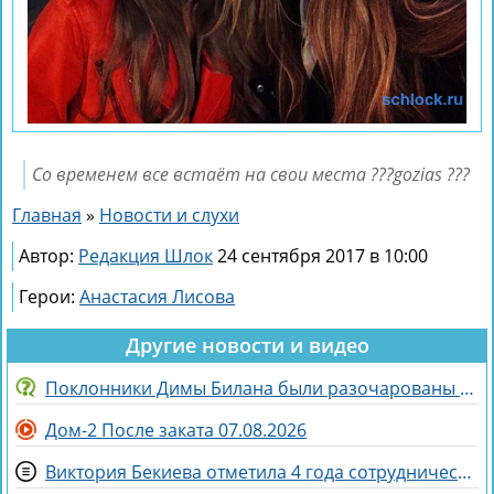
Со временем все встаёт на свои места ???gozias ???
Главная
»
Новости и слухи
Автор:
Редакция Шлок
24 сентября 2017 в 10:00
Герои:
Анастасия Лисова
Другие новости и видео
Поклонники Димы Билана были разочарованы его последним концертом
Дом-2 После заката 07.08.2026
Виктория Бекиева отметила 4 года сотрудничества с Домом 2