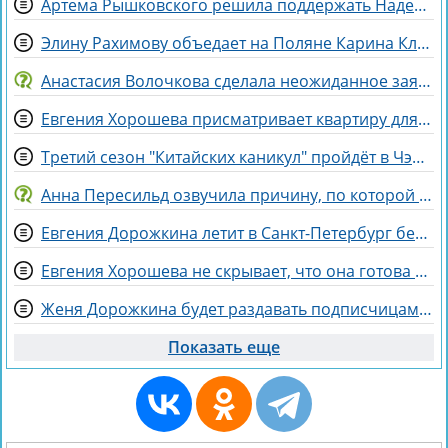
Артема Рышковского решила поддержать Надежда Ермакова
Элину Рахимову объедает на Поляне Карина Клочкова
Анастасия Волочкова сделала неожиданное заявление о дочери
Евгения Хорошева присматривает квартиру для покупки в Питере
Третий сезон "Китайских каникул" пройдёт в Чэнду - самом счастливом городе Китая
Анна Пересильд озвучила причину, по которой она выбрала курс Дарьи Мороз
Евгения Дорожкина летит в Санкт-Петербург без мужа на несколько дней
Евгения Хорошева не скрывает, что она готова идти по головам ради победы
Женя Дорожкина будет раздавать подписчицам свои вещи
Показать еще