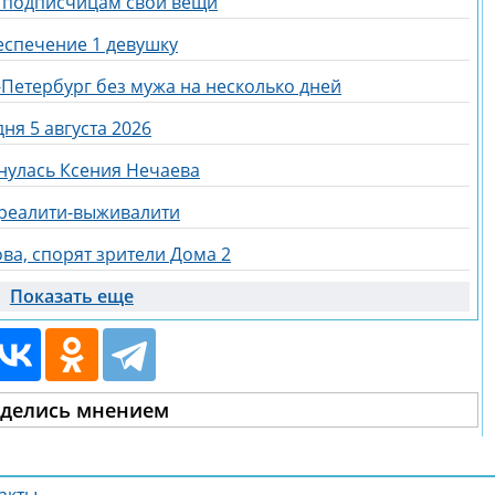
ь подписчицам свои вещи
еспечение 1 девушку
-Петербург без мужа на несколько дней
ня 5 августа 2026
нулась Ксения Нечаева
 реалити-выживалити
ва, спорят зрители Дома 2
Показать еще
делись мнением