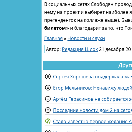
В социальных сетях Слободян проводи
нему на проект и выбирет наиболее я
претенденток на коллаже выше). Бы
билетом»
и благодарит за то, что То
Главная
»
Новости и слухи
Автор:
Редакция Шлок
21 декабря 201
Друг
Сергея Хорошева поддержала мам
Егор Мельников: Ненавижу людей,
Артём Герасимов не собирается 
Последние новости дом 2 на сегод
Стало известно первое желание 