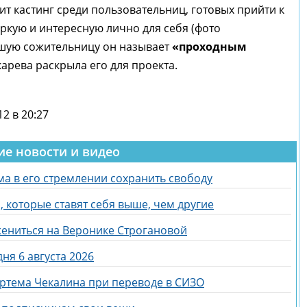
т кастинг среди пользовательниц, готовых прийти к
ркую и интересную лично для себя (фото
вшую сожительницу он называет
«проходным
карева раскрыла его для проекта.
2 в 20:27
ие новости и видео
а в его стремлении сохранить свободу
 которые ставят себя выше, чем другие
жениться на Веронике Строгановой
ня 6 августа 2026
Артема Чекалина при переводе в СИЗО