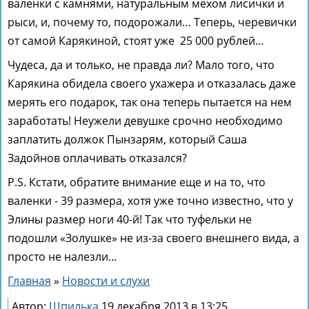
валенки с камнями, натуральным мехом лисички и
рыси, и, почему то, подорожали… Теперь, черевички
от самой Карякиной, стоят уже 25 000 рублей…
Чудеса, да и только, не правда ли? Мало того, что
Карякина обидела своего ухажера и отказалась даже
мерять его подарок, так она теперь пытается на нем
заработать! Неужели девушке срочно необходимо
заплатить должок Пынзарям, который Саша
Задойнов оплачивать отказался?
P.S. Кстати, обратите внимание еще и на то, что
валенки - 39 размера, хотя уже точно известно, что у
Элины размер ноги 40-й! Так что туфельки не
подошли «Золушке» не из-за своего внешнего вида, а
просто не налезли…
Главная
»
Новости и слухи
Автор:
Шпилька
19 декабря 2013 в 13:25