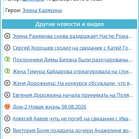
Герои:
Элина Карякина
Другие новости и видео
Элина Рахимова снова раздражает Настю Ромашову, флиртуя с её мужем Евгением
Сергей Хорошев сходил на свидание с Катей Гориной
Поклонники Димы Билана были разочарованы его последним концертом
Жена Тимура Хайдарова отреагировала на слухи о колдовстве
Женя Дорожкина: На конкурсе обсуждали, что я злая и мстительная
Евгения Дорожкина начала принимать на Поляне первых клиенток
Дом-2 Новая жизнь 08.08.2026
Алексей Адеев чуть не погиб на свидании с Иваной Михайличенко
Виктория Боня подарила дочери Анджелине волшебного коня