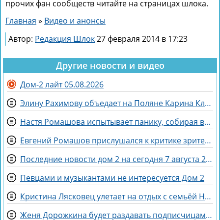
прочих фан сообществ читайте на страницах шлока.
Главная
»
Видео и анонсы
Автор:
Редакция Шлок
27 февраля 2014 в 17:23
Другие новости и видео
Дом-2 лайт 05.08.2026
Элину Рахимову объедает на Поляне Карина Клочкова
Настя Ромашова испытывает панику, собирая вещи для родов в Бразилии
Евгений Ромашов прислушался к критике зрителей Дома 2 и сменил причёску
Последние новости дом 2 на сегодня 7 августа 2026
Певцами и музыкантами не интересуется Дом 2
Кристина Лясковец улетает на отдых с семьёй Никиты Гуранды
Женя Дорожкина будет раздавать подписчицам свои вещи