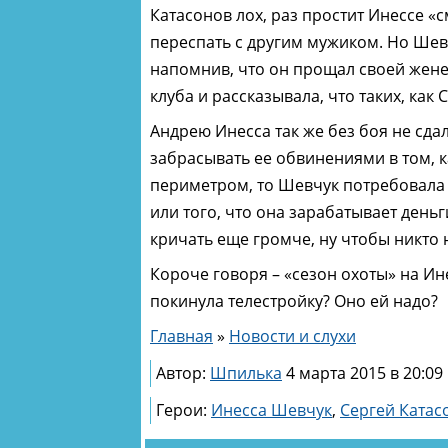
Катасонов лох, раз простит Инессе «с
переспать с другим мужиком. Но Шевч
напомнив, что он прощал своей жене
клуба и рассказывала, что таких, ка
Андрею Инесса так же без боя не сда
забрасывать ее обвинениями в том, к
периметром, то Шевчук потребовала 
или того, что она зарабатывает день
кричать еще громче, ну чтобы никто 
Короче говоря – «сезон охоты» на Ине
покинула телестройку? Оно ей надо?
Главная
»
Новости и слухи
Автор:
Шпилька
4 марта 2015 в 20:09
Герои:
Инесса Шевчук
,
Сергей Катас