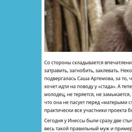
Со стороны складывается впечатление
затравить, загнобить, заклевать. Не
подвергалась Саша Артемова, за то, ч
хочет идти на поводу у «стада». А те
молодец, не теряется, не замыкается,
что она не пасует перед «матерыми с
практически все участники проекта бо
Сегодня у Инессы были сразу две сты
весь такой правильный муж и пример