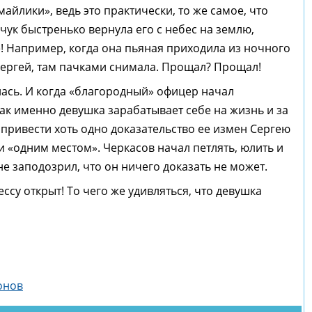
майлики», ведь это практически, то же самое, что
ук быстренько вернула его с небес на землю,
! Например, когда она пьяная приходила из ночного
к Сергей, там пачками снимала. Прощал? Прощал!
лась. И когда «благородный» офицер начал
ак именно девушка зарабатывает себе на жизнь и за
привести хоть одно доказательство ее измен Сергею
ги «одним местом». Черкасов начал петлять, юлить и
не заподозрил, что он ничего доказать не может.
ссу открыт! То чего же удивляться, что девушка
онов