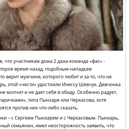
, что участникам дома 2 дана команда «фас» -
которое время назад, подобным нападкам
то верит мужчине, которого любит и за то, что не
перь, этой «чести» удостоили Инессу Шевчук. Девчонка
 не молчит и не дает себя в обиду. Особенно радует,
таричками», типа Пынзаря или Черкасова, хотя
ятся против них что-либо сказать.
чки – с Сергеем Пынзарем и с Черкасовым. Пынзарь,
ный семьянин, имел неосторожность заявить, что