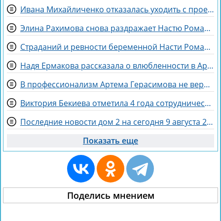
Ивана Михайличенко отказалась уходить с проекта за Алексеем Адеевым
Элина Рахимова снова раздражает Настю Ромашову, флиртуя с её мужем Евгением
Страданий и ревности беременной Насти Ромашовой не понимает Яна Фиткевич
Надя Ермакова рассказала о влюбленности в Артёма Рышковского
В профессионализм Артема Герасимова не верят зрители Дома 2
Виктория Бекиева отметила 4 года сотрудничества с Домом 2
Последние новости дом 2 на сегодня 9 августа 2026
Показать еще
Поделись мнением