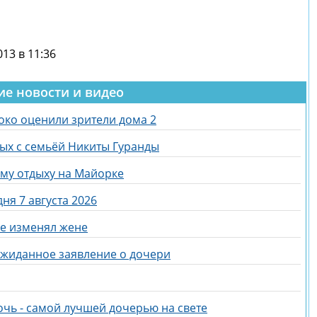
13 в 11:36
ие новости и видео
око оценили зрители дома 2
дых с семьёй Никиты Гуранды
ому отдыху на Майорке
ня 7 августа 2026
не изменял жене
ожиданное заявление о дочери
очь - самой лучшей дочерью на свете