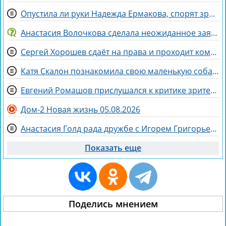
Опустила ли руки Надежда Ермакова, спорят зрители Дома 2
Анастасия Волочкова сделала неожиданное заявление о дочери
Сергей Хорошев сдаёт на права и проходит комиссию
Катя Скалон познакомила свою маленькую собаку Еву с большим другом Женей
Евгений Ромашов прислушался к критике зрителей Дома 2 и сменил причёску
Дом-2 Новая жизнь 05.08.2026
Анастасия Голд рада дружбе с Игорем Григорьевым
Показать еще
Поделись мнением