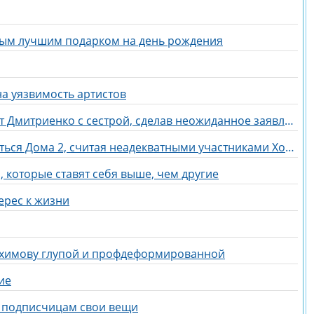
мым лучшим подарком на день рождения
а уязвимость артистов
Линочка Ли отреагировала на дуэт Дмитриенко с сестрой, сделав неожиданное заявление
Галина Маковская надеется вернуться Дома 2, считая неадекватными участниками Хорошева, Адеева и Рахимову
 которые ставят себя выше, чем другие
ерес к жизни
ахимову глупой и профдеформированной
ие
ь подписчицам свои вещи