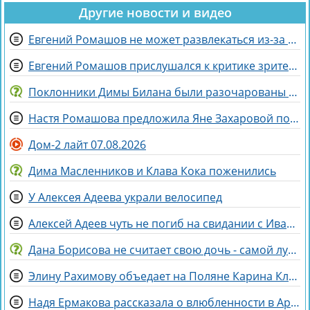
Другие новости и видео
Евгений Ромашов не может развлекаться из-за беременности жены Анастасии
Евгений Ромашов прислушался к критике зрителей Дома 2 и сменил причёску
Поклонники Димы Билана были разочарованы его последним концертом
Настя Ромашова предложила Яне Захаровой пожить у неё в гардеробной
Дом-2 лайт 07.08.2026
Дима Масленников и Клава Кока поженились
У Алексея Адеева украли велосипед
Алексей Адеев чуть не погиб на свидании с Иваной Михайличенко
Дана Борисова не считает свою дочь - самой лучшей дочерью на свете
Элину Рахимову объедает на Поляне Карина Клочкова
Надя Ермакова рассказала о влюбленности в Артёма Рышковского