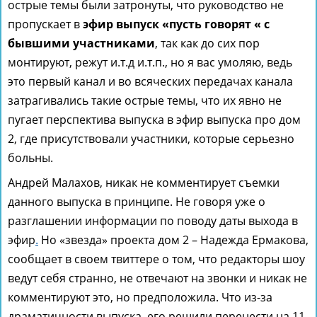
острые темы были затронуты, что руководство не
пропускает в
эфир выпуск «пусть говорят « с
бывшими участниками
, так как до сих пор
монтируют, режут и.т.д и.т.п., но я вас умоляю, ведь
это первый канал и во всяческих передачах канала
затрагивались такие острые темы, что их явно не
пугает перспектива выпуска в эфир выпуска про дом
2, где присутствовали участники, которые серьезно
больны.
Андрей Малахов, никак не комментирует съемки
данного выпуска в принципе. Не говоря уже о
разглашении информации по поводу даты выхода в
эфир
.
Но «звезда» проекта дом 2 – Надежда Ермакова,
сообщает в своем твиттере о том, что редакторы шоу
ведут себя странно, не отвечают на звонки и никак не
комментируют это, но предположила. Что из-за
драматичности выпуска, его решили перенести на 11-