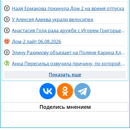
Надя Ермакова покинула Дом 2 на время отпуска
У Алексея Адеева украли велосипед
Анастасия Голд рада дружбе с Игорем Григорьевым
Дом-2 лайт 06.08.2026
Элину Рахимову объедает на Поляне Карина Клочкова
Анна Пересильд озвучила причину, по которой она выбрала курс Дарьи Мороз
Показать еще
Поделись мнением