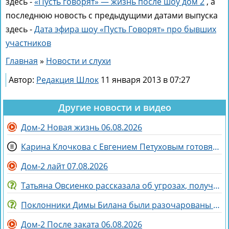
здесь -
«Пусть говорят» — жизнь после шоу дом 2
, а
последнюю новость с предыдущими датами выпуска
здесь -
Дата эфира шоу «Пусть Говорят» про бывших
участников
Главная
»
Новости и слухи
Автор:
Редакция Шлок
11 января 2013 в 07:27
Другие новости и видео
Дом-2 Новая жизнь 06.08.2026
Карина Клочкова с Евгением Петуховым готовятся к «Китайским каникулам»
Дом-2 лайт 07.08.2026
Татьяна Овсиенко рассказала об угрозах, полученных мамой
Поклонники Димы Билана были разочарованы его последним концертом
Дом-2 После заката 06.08.2026