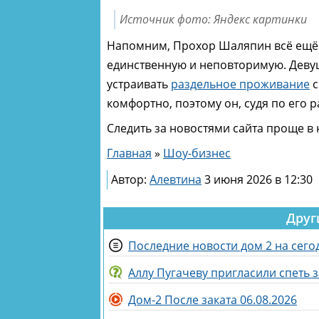
Источник фото: Яндекс картинки
Напомним, Прохор Шаляпин всё ещё на
единственную и неповторимую. Девушк
устраивать
раздельное проживание
с
комфортно, поэтому он, судя по его 
Следить за новостями сайта проще в
Главная
»
Шоу-бизнес
Автор:
Алевтина
3 июня 2026 в 12:30
Друг
Последние новости дом 2 на сегод
Аллу Пугачеву пригласили спеть 
Дом-2 После заката 06.08.2026