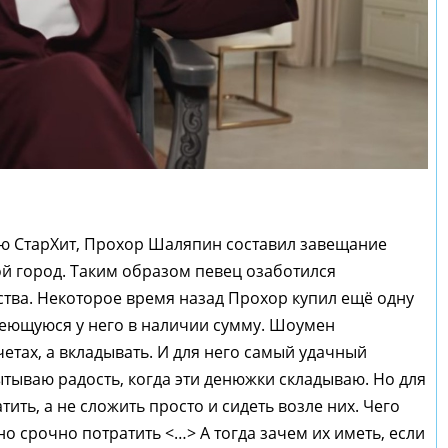
ию СтарХит, Прохор Шаляпин составил завещание
ой город. Таким образом певец озаботился
тва. Некоторое время назад Прохор купил ещё одну
меющуюся у него в наличии сумму. Шоумен
четах, а вкладывать. И для него самый удачный
ытываю радость, когда эти денюжки складываю. Но для
ить, а не сложить просто и сидеть возле них. Чего
но срочно потратить <…> А тогда зачем их иметь, если